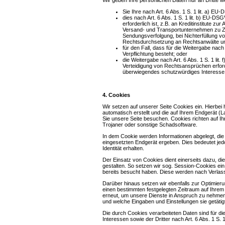
Wir geben Ihre persönlichen Daten nur an Dritte we
Sie Ihre nach Art. 6 Abs. 1 S. 1 lit. a) E
dies nach Art. 6 Abs. 1 S. 1 lit. b) EU-DS
erforderlich ist, z.B. an Kreditinstitute z
Versand- und Transportunternehmen zu Z
Sendungsverfolgung, bei Nichterfüllung v
Rechtsdurchsetzung an Rechtsanwälte un
für den Fall, dass für die Weitergabe nach
Verpflichtung besteht; oder
die Weitergabe nach Art. 6 Abs. 1 S. 1 l
Verteidigung von Rechtsansprüchen erford
überwiegendes schutzwürdiges Interesse 
4. Cookies
Wir setzen auf unserer Seite Cookies ein. Hierbei 
automatisch erstellt und die auf Ihrem Endgerät (
Sie unsere Seite besuchen. Cookies richten auf I
Trojaner oder sonstige Schadsoftware.
In dem Cookie werden Informationen abgelegt, di
eingesetzten Endgerät ergeben. Dies bedeutet jedo
Identität erhalten.
Der Einsatz von Cookies dient einerseits dazu, d
gestalten. So setzen wir sog. Session-Cookies ei
bereits besucht haben. Diese werden nach Verlass
Darüber hinaus setzen wir ebenfalls zur Optimieru
einen bestimmten festgelegten Zeitraum auf Ihre
erneut, um unsere Dienste in Anspruch zu nehmen,
und welche Eingaben und Einstellungen sie getäti
Die durch Cookies verarbeiteten Daten sind für 
Interessen sowie der Dritter nach Art. 6 Abs. 1 S. 