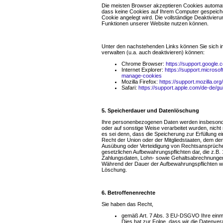
Die meisten Browser akzeptieren Cookies automati
dass keine Cookies auf Ihrem Computer gespeicher
Cookie angelegt wird. Die vollständige Deaktivier
Funktionen unserer Website nutzen können.
Unter den nachstehenden Links können Sie sich in
verwalten (u.a. auch deaktivieren) können:
Chrome Browser:
https://support.google
Internet Explorer:
https://support.microso
manage-cookies
Mozilla Firefox:
https://support.mozilla.o
Safari:
https://support.apple.com/de-de/g
5. Speicherdauer und Datenlöschung
Ihre personenbezogenen Daten werden insbesondere
oder auf sonstige Weise verarbeitet wurden, nich
es sei denn, dass die Speicherung zur Erfüllung ei
Recht der Union oder der Mitgliedstaaten, dem der
Ausübung oder Verteidigung von Rechtsansprüchen er
gesetzlichen Aufbewahrungspflichten dar, die z.B. 
Zahlungsdaten, Lohn- sowie Gehaltsabrechnungen
Während der Dauer der Aufbewahrungspflichten wer
Löschung.
6. Betroffenenrechte
Sie haben das Recht,
gemäß Art. 7 Abs. 3 EU-DSGVO Ihre einmal 
Dies hat zur Folge, dass wir die Datenverar