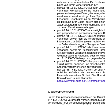
nicht mehr fortführen dürfen. Die Rechtmä
bleibt von Ihrem Widerruf unberührt;
gemäß Art. 15 EU-DSGVO Auskunft über I
verlangen. Hierbei können Sie Auskunft ü
personenbezogenen Daten, die Kategorien
wurden oder werden, die geplante Speiche
Löschung, Einschränkung der Verarbeitu
die Herkunft ihrer Daten, sofern diese ni
automatisierten Entscheidungsfindung eins
zu deren Einzelheiten verlangen;
gemäß Art. 16 EU-DSGVO unverzüglich die 
uns gespeicherten personenbezogenen Da
gemäß Art. 17 EU-DSGVO die Löschung I
verlangen, soweit nicht die Verarbeitung
Information, zur Erfüllung einer rechtlich
zur Geltendmachung, Ausübung oder Verte
gemäß Art. 18 EU-DSGVO die Einschränku
verlangen, soweit die Richtigkeit der Date
Sie aber deren Löschung ablehnen und wir
Geltendmachung, Ausübung oder Verteidi
Art. 21 DSGVO Widerspruch gegen die Ver
gemäß Art. 20 EU-DSGVO Ihre personenbez
strukturierten, gängigen und maschinenle
anderen Verantwortlichen zu verlangen;
gemäß Art. 77 EU-DSGVO sich bei einer 
Aufsichtsbehörde ist der Landesdatensch
Unternehmen seinen Sitz hat. Eine Übers
Kontaktdaten ist abrufbar unter
https://www.bfdi.bund.de/DE/Infothek/Ansc
7. Widerspruchsrecht
Sofern Ihre personenbezogenen Daten auf Grundla
lit. f) EU-DSGVO verarbeitet werden, haben Sie
Verarbeitung Ihrer personenbezogenen Daten einzu