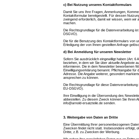
c) Bei Nutzung unseres Kontaktformulars
Damit Sie uns Ihre Fragen, Anmerkungen, Kommen
Kontaktformular bereitgestellt. Für dessen Nutzu
zwingend erforderlich, damit wir wissen, wem wir 
machen.
Die Rechtsgrundlage für die Datenverarbeitung ist Ihre
DSGVO).
Die für die Benutzung des Kontaktformulars von
Erledigung der von Ihnen gestellten Anfrage gelösc
d) Bei Anmeldung für unseren Newsletter
Sofern Sie ausdrücklich eingewilligt haben (Art. 6
beziehen, in dem wir Sie über aktuelle Angebote 
informieren. Die in dem Newsletter beworbenen Wa
Einwilligungserklärung benannt. Pflichtangabe für d
Adresse. Die Angabe weiterer, gesondert markierter
ansprechen zu können.
Die Rechtsgrundlage für diese Datenverarbeitung ist Ih
EU-DSGVO).
Ihre Einwilligung in die Übersendung des Newslett
abbestellen. Zu diesem Zweck können Sie Ihren A
info@arnold-ersatzteile.de senden.
3. Weitergabe von Daten an Dritte
Eine Übermittlung Ihrer personenbezogenen Daten 
Zwecken findet nicht statt. Insbesondere erfolgt, 
Dritte, z.B. zu Zwecken der Werbung.