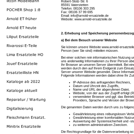
Robert-Stolz-Str. 6
85591 Vaterstetten
Telefon: 08106 303 295
Fax: 08106 37 99 695
Email: info@arnold-ersatzteile.de
Website: www.arnold-ersatzteile.d
e
2. Erhebung und Speicherung personenbezog
a) Bei dem Besuch unserer Website
Sie können unsere Website www.arnold-ersatzteil
Person (wer Sie sind) mitteilen müssen.
Bei einer solchen rein informatorischen Nutzung un
uns anderweitig Informationen zu Ihrer Person üb
Ihr Browser an unseren Server übermittelt. Bei ei
werden durch den auf Ihrem Endgerät zum Einsa
Server unserer Website gesendet. Diese Informati
Folgende Informationen werden dabei ohne Ihr Zut
IP-Adresse des anfragenden Rechners,
Datum und Uhrzeit des Zugriffs,
Name und URL der abgerufenen Datei,
Website, von der aus der Zugriff erfolgt (
verwendeter Browser und ggf. das Betri
Providers, Sprache und Version der Brow
Die genannten Daten werden durch uns zu folgen
Gewährleistung eines reibungslosen Verb
Gewährleistung einer komfortablen Nutzu
Auswertung der Systemsicherheit und -stab
zu weiteren administrativen Zwecken.
Die Rechtsgrundlage für die Datenverarbeitung ist 