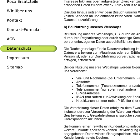
Interesse folgt aus oben aufgelisteten Zwecken z
erhobenen Daten zu dem Zweck, Rückschlüsse auf
Darüber hinaus setzen wir beim Besuch unserer W
keinen Schaden an und enthalten keine Viren. Nähe
Datenschutzerklärung.
b) Bei Nutzung unseres Webshops
Bei Nutzung unseres Webshops, z.B. durch die Ab
durch Ihre Registrierung oder durch sonstige Kom
personenbezogenen Daten ausschließlich zu dem 
Die Rechtsgrundlage für die Datenverarbeitung ist 
Datenverarbeitung zum Abschluss oder zur Erfüllun
Person ist, oder zur Durchführung vorvertraglich
erfolgen, erforderlich.
Bei der Nutzung unseres Webshops werden folge
uns verarbeitet:
Vor- und Nachname (bei Unternehmen: Fi
Anschrift
Telefonnummer (Festnetznummer und/od
Telefaxnummer (nur sofern vorhanden)
E-Mail-Adresse
IBAN (nur sofern zur Abwicklung der Zahlu
Kreditkartennummer nebst Prüfziffer (nur 
Die Verarbeitung dieser Daten erfolgt zu dem Zweck
insbesondere zur Versendung der Ware, zur Abwic
Bearbeitung evtl. Gewährleistungsansprüche sow
Korrespondenz mit Ihnen.
Sie können ferner freiwillig ein Kundenkonto anle
weitere Einkäufe speichern können. Bei Anlegung 
angegebenen Daten widerruflich gespeichert. Alle 
Kundenbereich stets löschen.