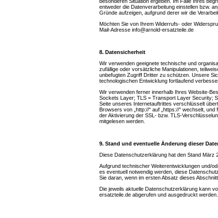
besonderen Situation ergeben. Im Falle Ihres beg
entweder die Datenverarbeitung einstellen bzw. 
Gründe aufzeigen, aufgrund derer wir die Verarbeit
Möchten Sie von Ihrem Widerrufs- oder Widerspru
Mail-Adresse info@arnold-ersatzteile.de
8. Datensicherheit
Wir verwenden geeignete technische und organis
zufällige oder vorsätzliche Manipulationen, teilwe
unbefugten Zugriff Dritter zu schützen. Unsere 
technologischen Entwicklung fortlaufend verbesser
Wir verwenden ferner innerhalb Ihres Website-B
Sockets Layer; TLS = Transport Layer Security; S
Seite unseres Internetauftrittes verschlüsselt übe
Browsers von „http://“ auf „https://“ wechselt, un
der Aktivierung der SSL- bzw. TLS-Verschlüsselung
mitgelesen werden.
9. Stand und eventuelle Änderung dieser Dat
Diese Datenschutzerklärung hat den Stand März 
Aufgrund technischer Weiterentwicklungen und/od
es eventuell notwendig werden, diese Datenschut
Sie daran, wenn im ersten Absatz dieses Abschnitt
Die jeweils aktuelle Datenschutzerklärung kann vo
ersatzteile.de abgerufen und ausgedruckt werden.