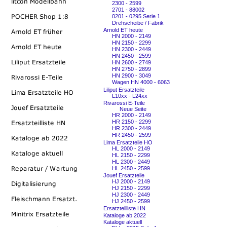
2300 - 2599
2701 - 88002
0201 - 0295 Serie 1
Drehscheibe / Fabrik
Arnold ET heute
HN 2000 - 2149
HN 2150 - 2299
HN 2300 - 2449
HN 2450 - 2599
HN 2600 - 2749
HN 2750 - 2899
HN 2900 - 3049
Wagen HN 4000 - 6063
Liliput Ersatzteile
L10xx - L24xx
Rivarossi E-Teile
Neue Seite
HR 2000 - 2149
HR 2150 - 2299
HR 2300 - 2449
HR 2450 - 2599
Lima Ersatzteile HO
HL 2000 - 2149
HL 2150 - 2299
HL 2300 - 2449
HL 2450 - 2599
Jouef Ersatzteile
HJ 2000 - 2149
HJ 2150 - 2299
HJ 2300 - 2449
HJ 2450 - 2599
Ersatzteilliste HN
Kataloge ab 2022
Kataloge aktuell